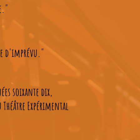
e."
ose d'imprévu."
ées soixante dix,
u Théâtre Expérimental