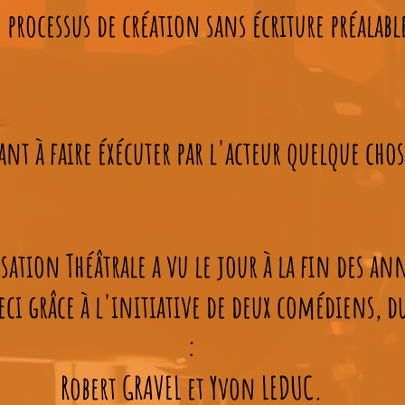
processus de création sans écriture préalabl
ant à faire éxécuter par l'acteur quelque ch
ation Théâtrale a vu le jour à la fin des ann
ci grâce à l'initiative de deux comédiens, d
:
Robert GRAVEL et Yvon LEDUC.